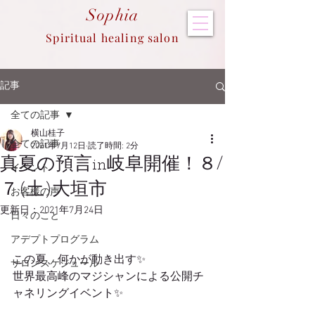
Sop
hia
Spiritual healing salon
記事
全ての記事
横山桂子
全ての記事
2021年7月12日
読了時間: 2分
真夏の預言in岐阜開催！８/
イベント
７(土)大垣市
お客様の声
更新日：
2021年7月24日
日々のこと
アデプトプログラム
この夏、何かが動き出す✨
サロンスケジュール
世界最高峰のマジシャンによる公開チ
ャネリングイベント✨