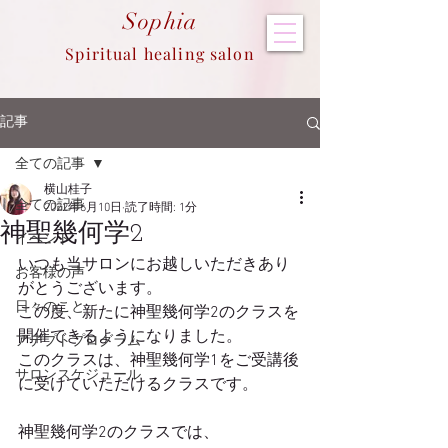
Sop
hia
Spiritual healing salon
記事
全ての記事
横山桂子
全ての記事
2022年6月10日
読了時間: 1分
神聖幾何学2
イベント
いつも当サロンにお越しいただきあり
お客様の声
がとうございます。
日々のこと
この度、新たに神聖幾何学2のクラスを
開催できるようになりました。
アデプトプログラム
このクラスは、神聖幾何学1をご受講後
サロンスケジュール
に受けていただけるクラスです。
神聖幾何学2のクラスでは、