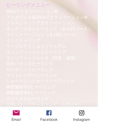
ヒーリングメニュー
DNAアクティベーション®
アメガワンド版
DNAアクティベーション®
フルスピリットアクティベーション
キングソロモンヒーリング（全10回コース）
​マインドリージョン（全10回コース）
イシスヒーリング
ラープロテクションリチュア
ル
エンソフィックレイヒーリング
エンソフィックレイキ（対面・遠隔）
四大バランスヒーリング
ゼロポイントヒーリング
ライトレーザーヒーリング
​シャーマニックオーラクリアリング
​神聖幾何学5ヒーーリング
​神聖幾何学6ヒーーリング
クリスタルヒーリング
女神バストのチャネリング（お休み中）
Email
Facebook
Instagram
お客様の声
ご予約・お問合せ