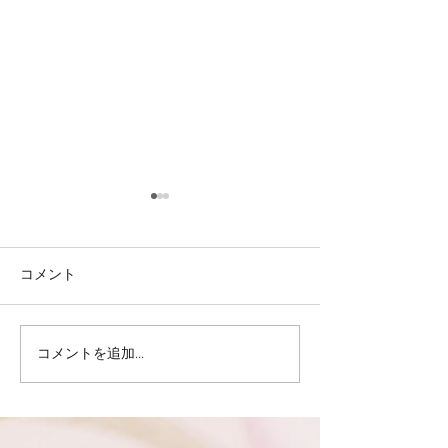
コメント
コメントを追加…
真夏の預言in岐阜開催！
７/１９（月）
８/７(土)大垣市
ヒーリングイベ
します♡