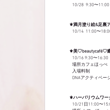
   10/28  9:30〜11:00
⚜️満月塗り絵&足
   10/14  11:00〜18:0
⚜️美♡beautycaf
   10/16 9:30〜16:30
   場所カフェほっぺ
   入場料制
   DNAアクティ
⚜️ハーバリウムワ
   10/21日11:00〜15: