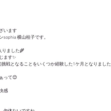
ざいます
ophia 横山桂子です。
入りました🌾
じます✨
初挑戦となることをいくつか経験した1ケ月となりました
ぁって😊
快感