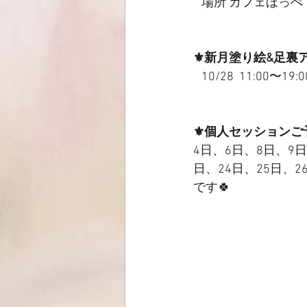
   場所 カフェほっぺ
⚜️新月塗り絵&足裏
   10/28  11:00〜19:0
⚜️個人セッション
4日、6日、8日、9日
日、24日、25日、2
です🍀