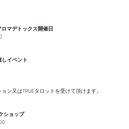
裏アロマデトックス開催日
0
é♡癒しイベント
ベーション又はTRUEタロットを受けて頂けます。
ークショップ
00