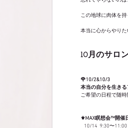
恐れてやらないのは
この地球に肉体を持
本当に心からやりたい
10月のサロン
🌹10/2&10/3
本当の自分を生きる
ご希望の日程で随時
⚜️MAX瞑想会™️開催
   10/14  9:30〜11:00