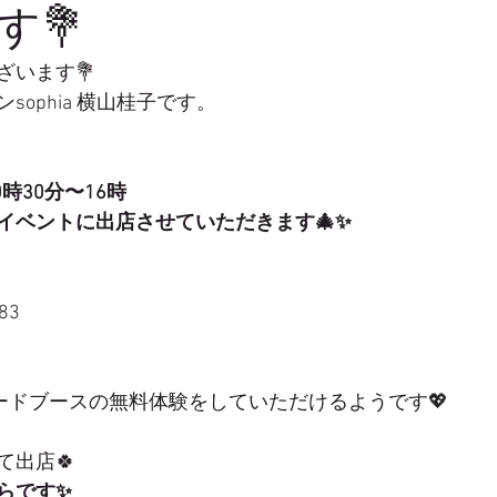
す💐
ざいます💐
ophia 横山桂子です。
10時30分〜16時
イベントに出店させていただきます🎄✨
83
ナードブースの無料体験をしていただけるようです💖
て出店🍀
らです✨