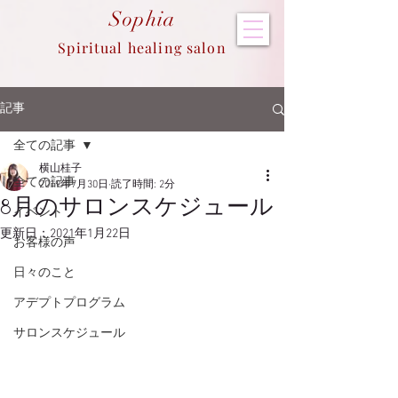
Sop
hia
Spiritual healing salon
記事
全ての記事
横山桂子
全ての記事
2019年7月30日
読了時間: 2分
8月のサロンスケジュール
イベント
更新日：
2021年1月22日
お客様の声
日々のこと
アデプトプログラム
サロンスケジュール