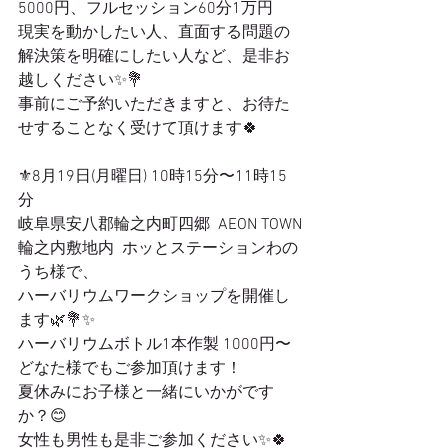
5000円、フルセッション60分1万円
現実を動かしたい人、直面する問題の
解決策を明確にしたい人など、是非お
越しください✨💐
事前にご予約いただきますと、お待た
せすることなく受けて頂けます🍀
⚜️8月19日(月曜日) 10時15分〜11時15
分
岐阜県安八郡輪之内町四郷  AEON TOWN
輪之内敷地内  ホッとステーションわの
うち様で、
ハーバリウムワークショップを開催し
ます🌿💐✨
ハーバリウムボトル1本作製 1000円〜
どなた様でもご参加頂けます！
夏休みにお子様と一緒にいかがです
か？😊
女性も男性も是非ご参加ください✨🍀