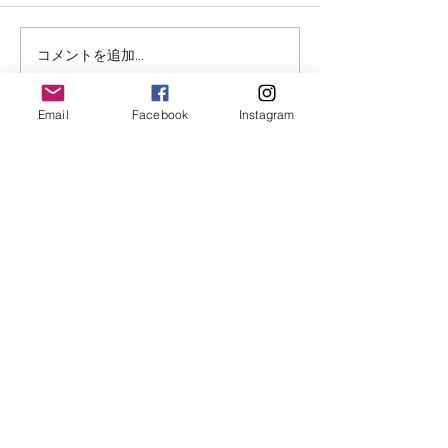
3月のご予約カ
コメントを追加…
６月のサロンスケジュー
ルアップ致しました。
Email
Facebook
Instagram
ヒーリングメニュー
DNAアクティベーション®
アメガワンド版
DNAアクティベーション®
フルスピリットアクティベーション
キングソロモンヒーリング（全10回コース）
​マインドリージョン（全10回コース）
イシスヒーリング
ラープロテクションリチュア
ル
エンソフィックレイヒーリング
エンソフィックレイキ（対面・遠隔）
四大バランスヒーリング
ゼロポイントヒーリング
ライトレーザーヒーリング
​シャーマニックオーラクリアリング
​神聖幾何学5ヒーーリング