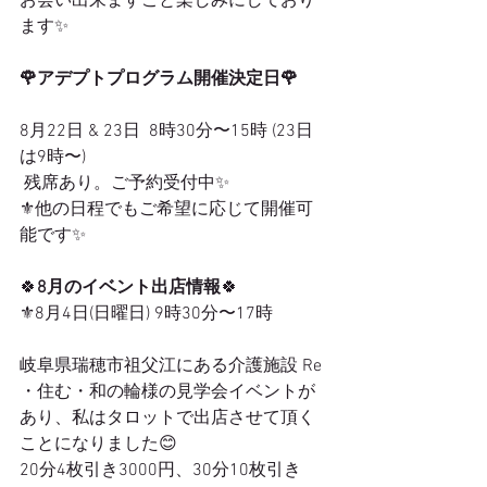
お会い出来ますこと楽しみにしており
ます✨
🌹アデプトプログラム開催決定日🌹
8月22日 & 23日  8時30分〜15時 (23日
は9時〜)
 残席あり。ご予約受付中✨
⚜️他の日程でもご希望に応じて開催可
能です✨
🍀
8月のイベント出店情報
🍀
⚜️8月4日(日曜日) 9時30分〜17時
岐阜県瑞穂市祖父江にある介護施設 Re 
・住む・和の輪様の見学会イベントが
あり、私はタロットで出店させて頂く
ことになりました😊
20分4枚引き3000円、30分10枚引き