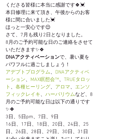
くださる皆様に本当に感謝です🍀💓
本日修理に来て頂き、午後からのお客
様に間に合いました💓
ほっと一安心です😌
さて、7月も残り2日となりました。
8月のご予約可能な日のご連絡をさせて
いただきます✨🍀
DNAアクティベーション
で、暑い夏を
パワフルに過ごしましょう！
アデプトプログラム
、
DNAアクティベ
ーション
、
MAX瞑想会™️
、
TRUEタロッ
ト
、
各種ヒーリング
、
アロマ
、
エンソ
フィックレイキ
、
ハーバリウム
など、8
月のご予約可能な日は以下の通りです
✨🍀
3日、5日pm、7日、9日
16日、17日、18日、20日、24日、25
日、26日、28日、29日、30日、31日