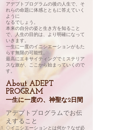
アデプトプログラムの後の人生で、そ
れらの命題に体感とともに答えていく
ように
なるでしょう。
本来の自分の姿と生き方を知ること
で、人生の目的は、より明確になって
いきます。
一生に一度のイニシエーションがもた
らす無限の可能性。
最高にエキサイティングでミステリア
スな旅が、ここから始まっていくので
す。
About ADEPT
PROGRAM
一生に一度の、神聖な2日間
アデプトプログラムでお伝
えすること
◇イニシエーションとは何か？なぜ必