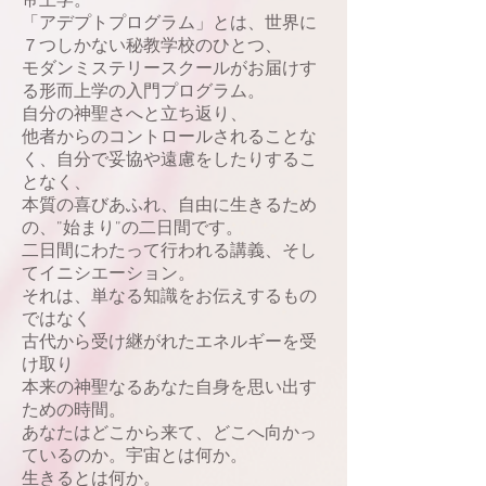
帝王学。
「アデプトプログラム」とは、世界に
７つしかない秘教学校のひとつ、
モダンミステリースクールがお届けす
る形而上学の入門プログラム。
自分の神聖さへと立ち返り、
他者からのコントロールされることな
く、自分で妥協や遠慮をしたりするこ
となく、
本質の喜びあふれ、自由に生きるため
の、”始まり”の二日間です。
二日間にわたって行われる講義、そし
てイニシエーション。
それは、単なる知識をお伝えするもの
ではなく
古代から受け継がれたエネルギーを受
け取り
本来の神聖なるあなた自身を思い出す
ための時間。
あなたはどこから来て、どこへ向かっ
ているのか。宇宙とは何か。
生きるとは何か。