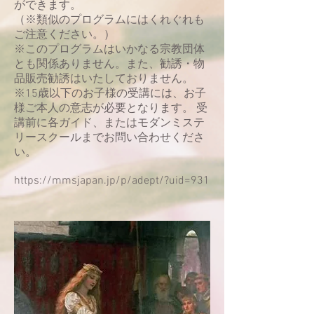
ができます。
（※類似のプログラムにはくれぐれも
ご注意ください。）
※このプログラムはいかなる宗教団体
とも関係ありません。また、勧誘・物
品販売勧誘はいたしておりません。
※15歳以下のお子様の受講には、お子
様ご本人の意志が必要となります。 受
講前に各ガイド、またはモダンミステ
リースクールまでお問い合わせくださ
い。
https://mmsjapan.jp/p/adept/?uid=931