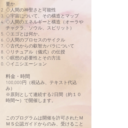
要か
◇人間の神聖さと可能性
◇宇宙について、その構造とマップ
◇人間のエネルギーと構造（オーラや
チャクラ、ソウル、スピリット）
◇エゴとは何か。
◇人間のプロセスのサイクル
◇古代からの叡智カバラについて
◇リチュアル（儀式）の伝授
◇瞑想の必要性とその方法
◇イニシエーション
料金・時間
100,000円（税込み、テキスト代込
み）
※原則として連続する2日間（約１０
時間〜）で開催します。
このプログラムは開催を許可されたＭ
ＭＳ公認ガイドからのみ、受けること