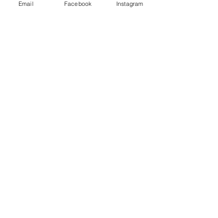
Email
Facebook
Instagram
エンソフィックレイキ（対面・遠隔）
四大バランスヒーリング
ゼロポイントヒーリング
ライトレーザーヒーリング
​シャーマニックオーラクリアリング
​神聖幾何学5ヒーーリング
​神聖幾何学6ヒーーリング
クリスタルヒーリング
女神バストのチャネリング（お休み中）
お客様の声
ご予約・お問合せ
​セミナー
アデプトプログラム®
神聖幾何学2
神聖幾何学
1