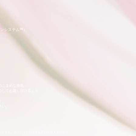
ンシステム™️）
のこまめな換気、
心してお越し頂ける
よう
。​
さい。
りません。セッションによる反応には個人差があり、