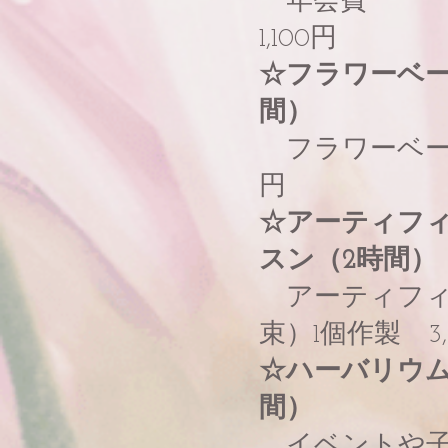
年
1,100円
☆フラワーベー
間）
フラワーベース
円
☆アーティフ
スン（2時間）
アーティフ
束）1個作製 3,
☆ハーバリウム
間）
イベントや