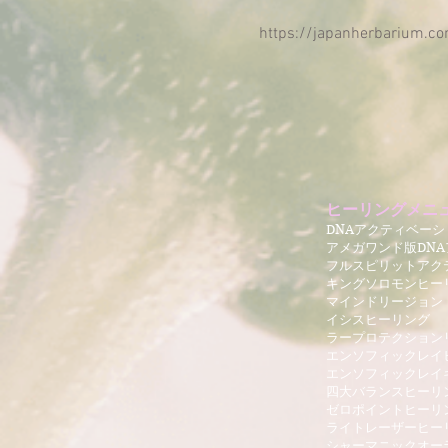
https://japanherbarium.c
ヒーリングメニ
DNAアクティベーシ
アメガワンド版
DN
フルスピリットアク
キングソロモンヒー
​マインドリージョン
イシスヒーリング
ラープロテクション
エンソフィックレイ
エンソフィックレイ
四大バランスヒーリ
ゼロポイントヒーリ
ライトレーザーヒー
​シャーマニックオ