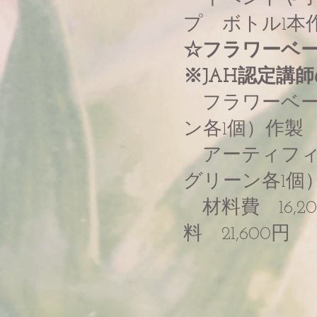
プ ボトル1本作
☆フラワーベ
※JAH認定講
フラワーベー
ン各1個）作製
アーティフィ
グリーン各1個
材料費 16,
料 21,600円