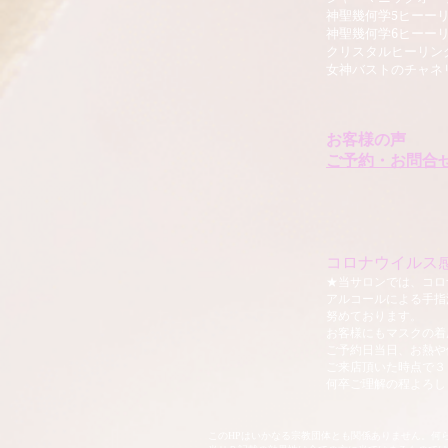
​神聖幾何学5ヒーー
​神聖幾何学6ヒーー
クリスタルヒーリン
女神バストのチャネ
お客様の声
ご予約・お問合
コロナウイルス
★当サロンでは、コロ
アルコールによる手指
努めております。
​お客様にもマスクの
ご予約日当日、お熱や
ご来店頂いた時点で３
​何卒ご理解の程よろ
このHPはいかなる宗教団体とも関係ありません。何