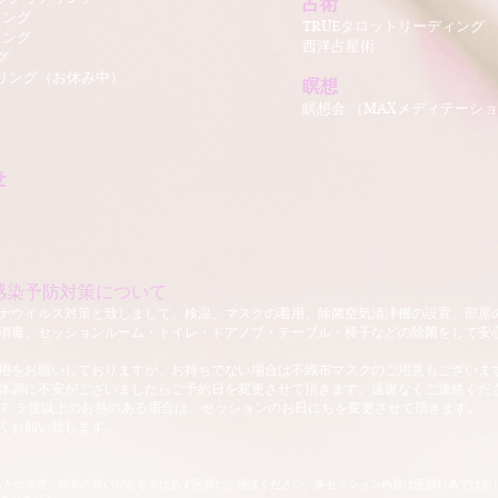
​占術
リング
TRUEタロットリーディング
リング
西洋占星術
グ
リング（お休み中）
瞑想
瞑想会 （
MAXメディテーショ
せ
感染予防対策について
ナウイルス対策と致しまして、検温、マスクの着用、除菌空気清浄機の設置、部屋
消毒、
セッションルーム・トイレ・ドアノブ・テーブル・椅子などの除菌をして
安
着用をお願いしておりますが、お持ちでない場合は不織布マスクのご用意もございます
体調に不安がございましたらご予約日を変更させて頂きます。
遠慮なくご連絡くだ
７.５度以上のお熱のある場合は、セッションのお日にちを変更させて頂きます。
しくお願い致します。
らかの疾患、病気の疑いがある方は必ず医師にご相談ください。各セッション内容は医療行為ではあ