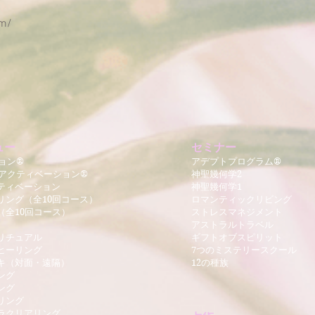
om/
ュー
​セミナー
ョン®
アデプトプログラム®
Aアクティベーション®
神聖幾何学2
ティベーション
神聖幾何学
1
リング（全10回コース）
ロマンティックリビング
（全10回コース）
ストレスマネジメント
アストラルトラベル
リチュア
ル
ギフトオブスピリット
ヒーリング
7つのミステリースクール
キ（対面・遠隔）
​12の種族
ング
ング
リング
ーラクリアリング