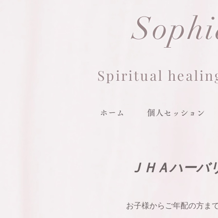
Sop
h
Spiritual healin
ホーム
個人セッション
ＪＨＡハーバ
お子様からご年配の方ま