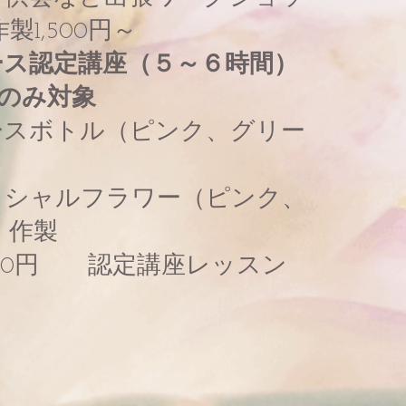
製1,500円～
ース認定講座（５～６時間）
師のみ対象
スボトル（ピンク、グリー
シャルフラワー（ピンク、
）作製
200円 認定講座レッスン