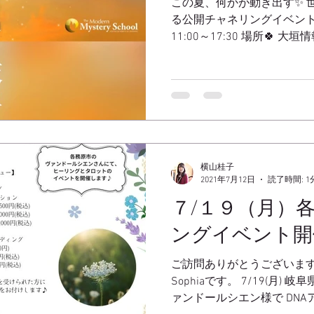
この夏、何かが動き出す✨ 
る公開チャネリングイベント✨ 日
11:00～17:30 場所🍀 
垣市小野4丁目３５番地10 
ます✨...
横山桂子
2021年7月12日
読了時間: 1
７/１９（月）
ングイベント開
ご訪問ありがとうございます
Sophiaです。 7/19(月
ァンドールシエン様で DN