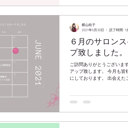
横山桂子
2021年5月30日
読了時間: 1
６月のサロンス
プ致しました。
ご訪問ありがとうございます
アップ致します。 今月も皆
にしております。 出会えた
サロンSophia MMS公認
https://www.sophia-gifts.co