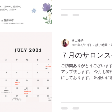
ロットの体験をしていただ
す！ 是非この機会に受けてみ
横山桂子
2021年7月12日
読了時間: 1
７月のサロンス
ご訪問ありがとうございます
アップ致します。 今月も皆
にしております。 出会いに
Sophia MMS公認ガイド
https://www.sophia-gifts.co