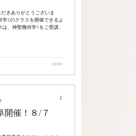
ただきありがとうございま
何学2のクラスを開催できるよ
スは、神聖幾何学1をご受講後
す。 神聖幾何学2のクラスで
リスタルヒーリング...
分
阜開催！８/７