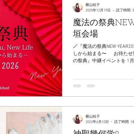
横山桂子
2025年12月19日
読了時間: 
魔法の祭典NEW
垣会場
🪄『魔法の祭典NEW YEAR
しから始まる〜 お待たせ致し
の祭典』中継イベントを 1月
します✨💖 今回は、大垣フ
クティベーション®︎、 TR
と、 モダンミステリースク
学校の最高魔術師が この日
輝かしい2026年に✨ あな
あなたの夢が叶うように🔮
さあ、魔法💫を受け取ろう‼
横山桂子
式LINEまたは、下記のお問
2022年6月10日
読了時間: 1
サロンSophia sweettomato
部】 日時: 2026年1月10日(土)10:00〜18:00(出入り自由)