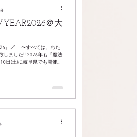
3分
YEAR2026＠大
2026』🪄 〜すべては、わた
ました‼️ 2026年も『魔法
10日(土)に岐阜県でも開催致
ォーラムホテル様にて DNAア
UEタロット、占星術のご提供
ール本部と 中継を結び、魔法
限りの特別な魔法をご披露‼️
たがチャレンジできるように🔥
 あなたが動き出すために🚀
️ ご予約、お問い合わせは 公
合せ先まで💖 岐阜ヒーリング
分
.y@gmail.com 担当:横山 【第1