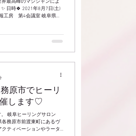
世界最高峰のマジシャンによ
時🍀 2021年8月7日(土)
大垣情報工房 第4会議室 岐阜県大
ヒーラー7名でお待ちしており
分
各務原市でヒーリ
催します♡
。 岐阜ヒーリングサロン
) 岐阜県各務原市前渡東町にあるヴ
Aアクティベーションやラータ