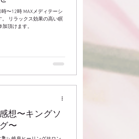
0時〜12時 MAXメディテーシ
す。 リラックス効果の高い瞑
参加頂けます。
感想〜キングソ
グ〜