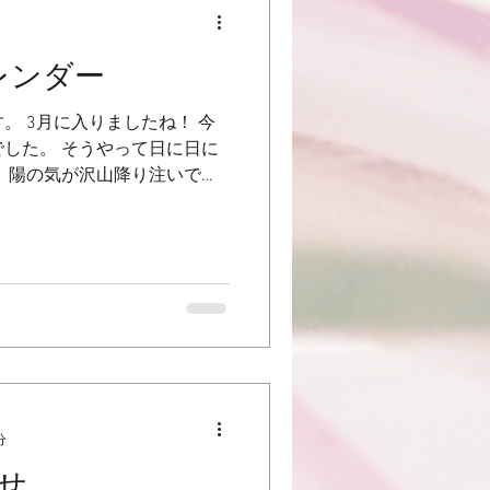
レンダー
。 3月に入りましたね！ 今
した。 そうやって日に日に
 陽の気が沢山降り注いで、
。 3月のお休みは ２日、３
分
せ