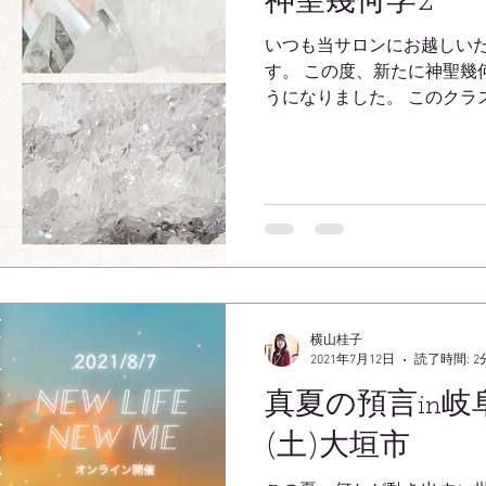
神聖幾何学2
会場: 大垣フォーラムホテル (会場への直接のお問い合わ
いつも当サロンにお越しい
せはご遠慮下さい) 参加費: 5,500円 参加費には以下の特典
す。 この度、新たに神聖幾
が含まれます✨💖...
うになりました。 このクラ
に受けていただけるクラスで
は、 クリスタルマジック ク
横山桂子
2021年7月12日
読了時間: 2
真夏の預言in岐
(土)大垣市