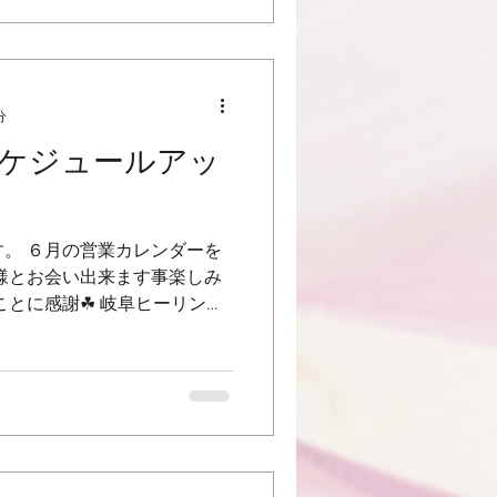
分
ケジュールアッ
。 ６月の営業カレンダーを
様とお会い出来ます事楽しみ
ことに感謝☘ 岐阜ヒーリング
ヒーラー 横山桂子
m/