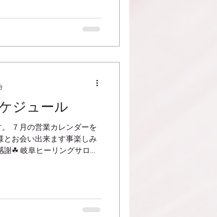
けるイベントを開催いたしま
られませんか？...
分
ケジュール
。 ７月の営業カレンダーを
様とお会い出来ます事楽しみ
感謝☘ 岐阜ヒーリングサロン
・ヒーラー 横山桂子
m/